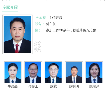
专家介绍
张金祝
主任医师
职务：
科主任
擅长：
参加工作30余年，熟练掌握
冠心病
、心律
预约
牛晶晶
付存玉
赵蒙
赵明明
姚宗芹