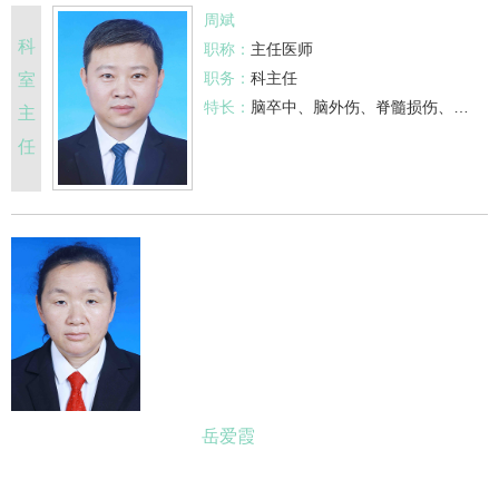
周斌
科
职称：
主任医师
职务：
科主任
室
特长：
脑卒中、脑外伤、脊髓损伤、周围神经损伤、骨折术后、颈肩腰腿痛等疾病的中西医综合康复治疗，尤其擅长重症患者的早期康复治疗。
主
任
岳爱霞
副主任中医师