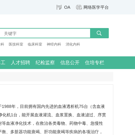
OA
网络医学平台
检科
医技科室
临床科室
神经内科
消化内科
群工
人才招聘
纪检监察
信息公开
住培专栏
1988年，目前拥有国内先进的血液透析机75台（含血液
净化机1台，能开展血液灌流、血浆置换、血液滤过、序贯
附等血液净化技术，在救治各类毒物、药物中毒、急慢性
平衡、多脏器功能衰竭、肝功能衰竭等疾病的各项治疗，