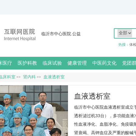
临沂市中心医院.公益
热搜：
体
床医疗
医护科教
临床试验
健康管理
中医药文化
党团
临床科室
肾内科
血液透析室
>>
>>
血液透析室
临沂市中心医院血液透析室成立于
透析滤过机33台），多功能血液
性血液净化、血脂净化、免疫吸
肾衰竭、高钾血症及严重的酸碱