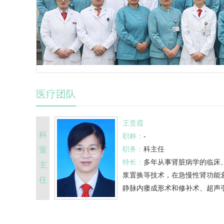
医疗团队
王贵霞
科
职称：
-
职务：
科主任
室
特长：
多年从事肾脏病学的临床
主
浆置换等技术，在急慢性肾功能
任
静脉内瘘成形术和修补术、超声