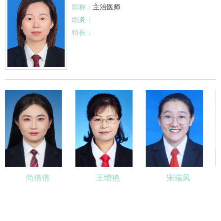
职称：
主治医师
职务：
特长：
尚倩倩
王增艳
宋瑞凤
主治医师
主任医师
主治医师