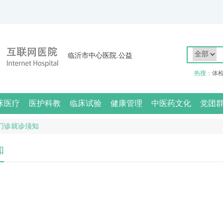
临沂市中心医院.公益
热搜：
体
床医疗
医护科教
临床试验
健康管理
中医药文化
党团
门诊就诊须知
知