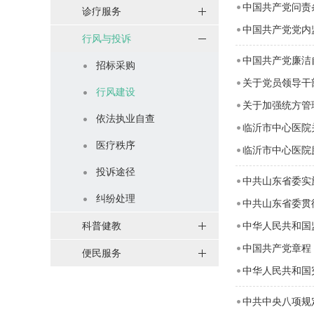
中国共产党问责
诊疗服务
中国共产党党内
行风与投诉
中国共产党廉洁
招标采购
关于党员领导干
行风建设
关于加强统方管
依法执业自查
临沂市中心医院
医疗秩序
临沂市中心医院
投诉途径
中共山东省委实
纠纷处理
中共山东省委贯
科普健教
中华人民共和国
中国共产党章程
便民服务
中华人民共和国
中共中央八项规