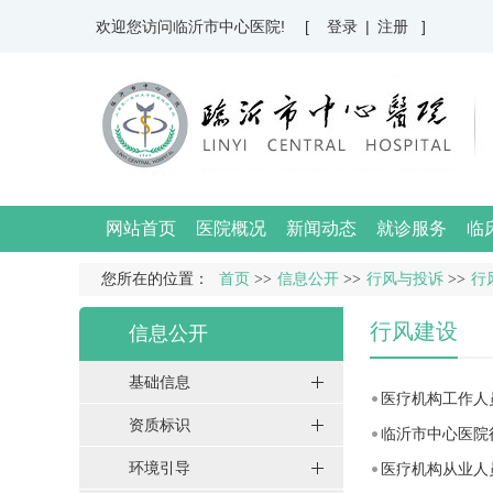
欢迎您访问临沂市中心医院!
[ 登录
|
注册 ]
网站首页
医院概况
新闻动态
就诊服务
临
您所在的位置：
首页
>>
信息公开
>>
行风与投诉
>>
行
行风建设
信息公开
基础信息
医疗机构工作人
资质标识
临沂市中心医院
环境引导
医疗机构从业人