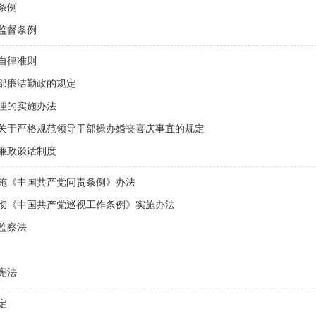
条例
监督条例
自律准则
部廉洁勤政的规定
理的实施办法
关于严格规范领导干部操办婚丧喜庆事宜的规定
廉政谈话制度
施《中国共产党问责条例》办法
彻《中国共产党巡视工作条例》实施办法
监察法
宪法
定