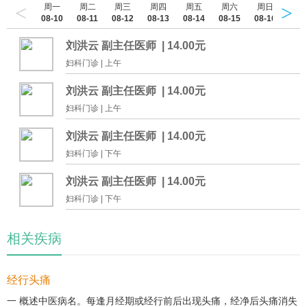
单孔腹腔镜等微创手术，对
<
>
周一
周二
周三
周四
周五
周六
周日
妇科
妇科
08-10
08-11
08-12
08-13
08-14
08-15
08-16
妇科
内异症等疾…
子宫瘢痕妊娠等疾病规范化诊治，…
良恶性肿瘤、异位妊娠、盆腔脏器脱垂、内异
肿瘤、宫颈病变、子宫
刘洪云
副主任医师 |
14.00
元
肿瘤综合及规范化治疗有…
可预约
妇科门诊 |
上午
刘洪云
副主任医师 |
14.00
元
可预约
妇科门诊 |
上午
刘洪云
副主任医师 |
14.00
元
可预约
妇科门诊 |
下午
刘洪云
副主任医师 |
14.00
元
可预约
妇科门诊 |
下午
相关疾病
经行头痛
一 概述中医病名。每逢月经期或经行前后出现头痛，经净后头痛消失