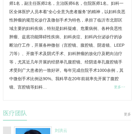
师1名，副主任医师2名，主治医师6名，住院医师1名。
妇科
一
区全体医护人员本着“全心全意为患者服务”的精神，以
妇科
良恶
性肿瘤的规范化诊疗及微创手术为特色，承担了临沂市北部区
域主要的
妇科
疾病，特别是
妇科
疑难、危重病例、各种良恶性
肿瘤、
盆底功能障碍
性疾病、
妇科
炎症、
妇科
内分泌诊疗的诊
断治疗工作，开展各种微创（宫腔镜、腹腔镜、阴道镜、LEEP
刀等）、开腹手术及阴式手术、
妇科
肿瘤的放化疗及靶向治疗
等，尤其近几年开展的经脐单孔腹腔镜、经阴道单孔腹腔镜手
术受到广大患者的一致好评。每年完成住院手术1000余例，其
中微创手术比例达90%。我科早在20年前就率先开展了腹腔
镜、宫腔镜等
妇科
…
更多>>
医疗团队
更多
刘洪云