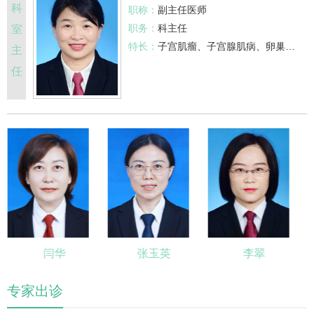
科
职称：
副主任医师
职务：
科主任
室
特长：
子宫肌瘤、子宫腺肌病、卵巢良恶性肿瘤、宫颈癌、子宫内膜癌、外阴癌等
主
任
闫华
张玉英
李翠
主治医师
副主任医师
主治医师
专家出诊
擅长：
擅长：
擅长：