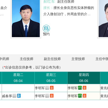
郝红军
副主任医师
出血介
擅长：
擅长全身良恶性实体肿瘤的
血…
介入微创治疗，外周血管的介…
预约
中药师
主任技师
副主任技师
主管技师
主任中
（
*
出诊信息仅供参考，以门诊公布为准）
星期二
星期三
星期四
08-04
08-05
08-06
李明军
李明军
黄兆
戚春厚
李明军
李明军
黄兆