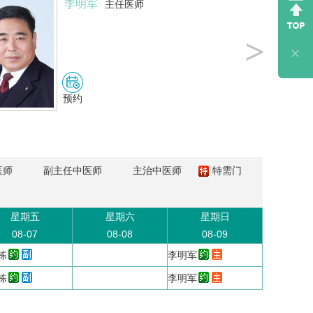
李明军
主任医师
>
预约
医师
副主任中医师
主治中医师
特需门
星期五
星期六
星期日
08-07
08-08
08-09
栋
李明军
栋
李明军