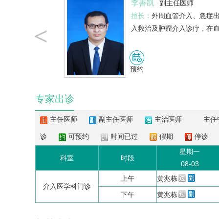
李善凯
任医师
副主任医师
血性疾病，如咯血、
擅长：
外周血管介入、急症
<
消化道出血等，…
入救治及肿瘤介入诊疗，在
预约
专家出诊
主任医师
副主任医师
主治医师
主任
诊
可预约
时间已过
假期
停诊
星期一
科室
时段
08-03
上午
黄兆栋
介入医学科门诊
下午
黄兆栋