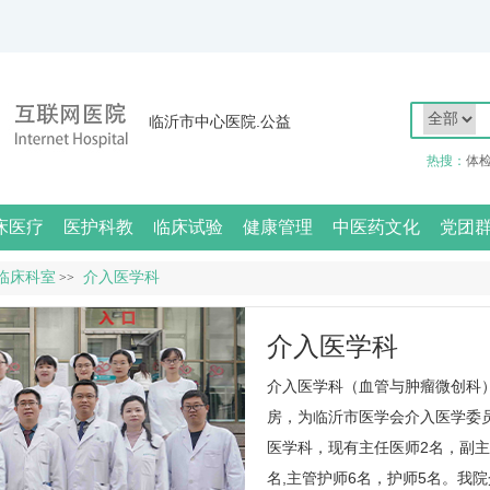
临沂市中心医院.公益
热搜：
体
床医疗
医护科教
临床试验
健康管理
中医药文化
党团
临床科室
介入医学科
>>
介入医学科
介入医学科
（血管与肿瘤微创科）
房，为临沂市医学会介入医学委员
医学科
，现有主任医师2名，副主
名,主管护师6名，护师5名。我