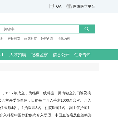
OA
网络医学平台
检科
医技科室
临床科室
神经内科
消化内科
群工
人才招聘
纪检监察
信息公开
住培专栏
，1997年成立，为临床一线科室，拥有独立的门诊及病
会主任委员单位，目前每年介入手术1000余台次。
介入
任医师4名，主治医师3名，住院医师1名，副主任护师1
院介入科是中国静脉疾病介入联盟、中国血管瘤及血管畸形