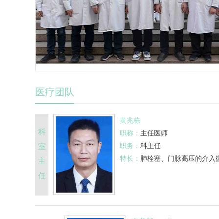
医疗团队
黄兆栋
科
职称：
主任医师
职务：
科主任
室
特长：
肺栓塞、门脉高压的介入
主
任