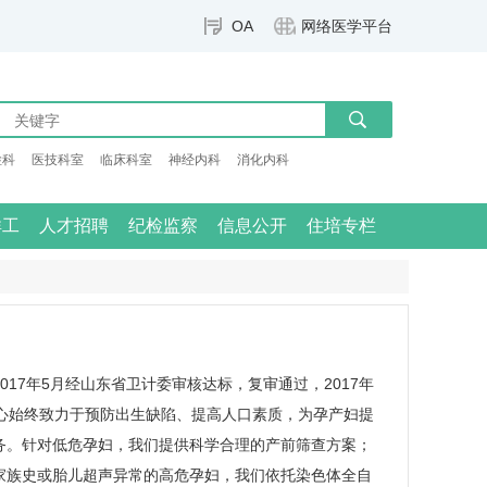
OA
网络医学平台
检科
医技科室
临床科室
神经内科
消化内科
群工
人才招聘
纪检监察
信息公开
住培专栏
17年5月经山东省卫计委审核达标，复审通过，2017年
中心始终致力于预防出生缺陷、提高人口素质，为孕产妇提
务。针对低危孕妇，我们提供科学合理的产前筛查方案；
家族史或胎儿超声异常的高危孕妇，我们依托染色体全自