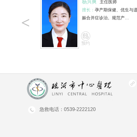
杨兴爽
主任医师
擅长：
孕产期保健、优生与
<
娠合并症诊治。规范产…
预约
急救电话：0539-2222120