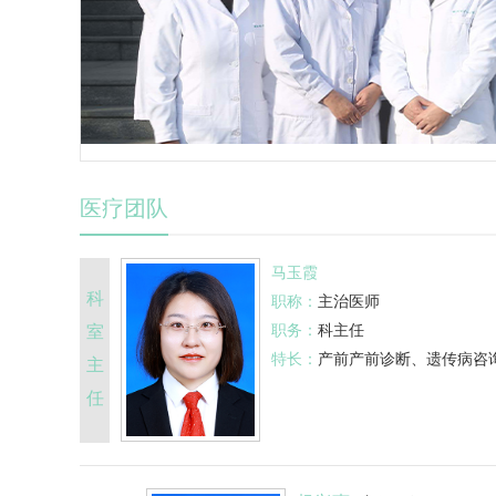
医疗团队
马玉霞
科
职称：
主治医师
职务：
科主任
室
特长：
产前产前诊断、遗传病咨
主
任