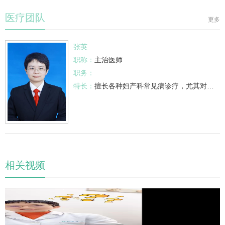
医疗团队
更多
张英
职称：
主治医师
职务：
特长：
擅长各种妇
产科
常见病诊疗，尤其对
盆底
相关视频