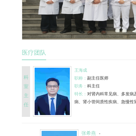
医疗团队
王海成
科
职称：
副主任医师
职务：
科主任
室
特长：
对
肾内科
常见病、多发病
主
病、肾小管间质性疾病、急慢性
任
张希燕
-