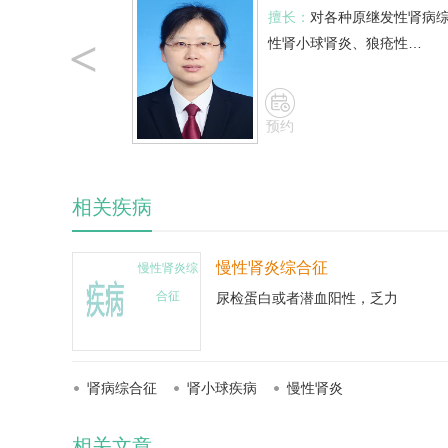
擅长：
对各种原继发性肾病
<
性肾小球肾炎、狼疮性…
预约
相关疾病
慢性肾炎综合征
慢性肾炎综
合征
尿检蛋白或者潜血阳性，乏力
肾病综合征
肾小球疾病
慢性肾炎
相关文章