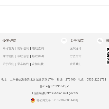
快速链接
关于医院
网站首页
|
出诊信息
|
在线查询
医院介绍
网站地图
|
帮助信息
|
版权声明
方位指南
关于我们
|
乘车路线
|
友情链接
联系我们
地址：山东省临沂市沂水县城健康路17号 邮编：276400 电话：0539-2251731
鲁ICP备17033634号-1
工信部链接:
https://beian.miit.gov.cn/
鲁公网安备 37132302000140号