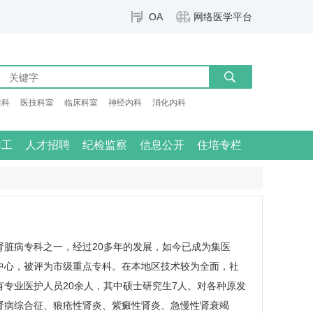
OA
网络医学平台
检科
医技科室
临床科室
神经内科
消化内科
群工
人才招聘
纪检监察
信息公开
住培专栏
肾脏病专科之一，经过20多年的发展，如今已成为集医
中心，被评为市级重点专科。在本地区技术较为全面，社
有专业医护人员20余人，其中硕士研究生7人。对各种原发
肾病综合征、狼疮性肾炎、紫癜性肾炎、急慢性肾衰竭