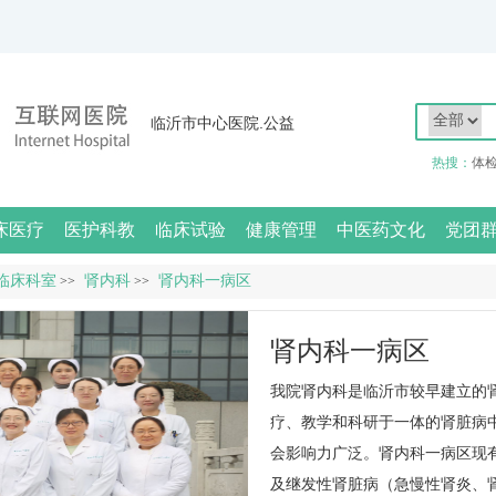
临沂市中心医院.公益
热搜：
体
床医疗
医护科教
临床试验
健康管理
中医药文化
党团
临床科室
肾内科
肾内科一病区
>>
>>
肾内科一病区
我院
肾内科
是临沂市较早建立的
疗、教学和科研于一体的肾脏病
会影响力广泛。
肾内科
一病区现
及继发性肾脏病（急慢性肾炎、