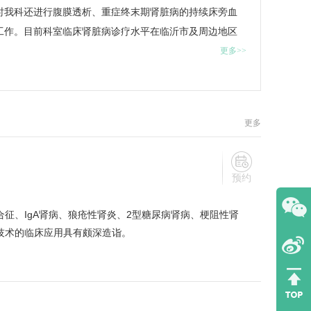
时我科还进行腹膜透析、重症终末期肾脏病的持续床旁血
工作。目前科室临床肾脏病诊疗水平在临沂市及周边地区
更多>>
更多
预约
征、IgA肾病、狼疮性肾炎、2型糖尿病肾病、梗阻性肾
技术的临床应用具有颇深造诣。