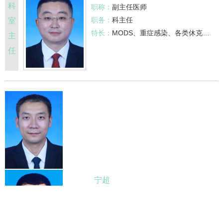
科
职称：
副主任医师
职务：
科主任
室
特长：
MODS、重症感染、各类休克、呼吸衰竭、急性心肝肾功能衰竭、中毒、重症
主
任
宁超
副主任医师
擅长：