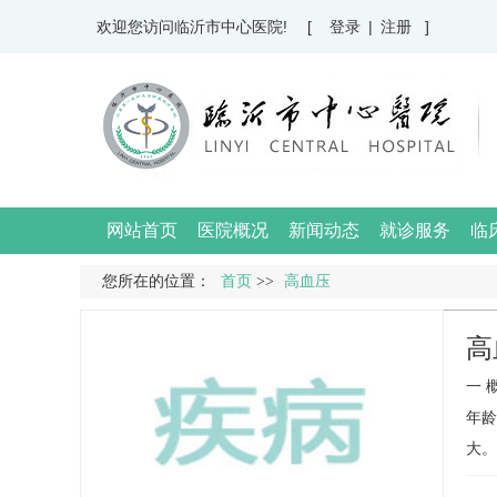
欢迎您访问临沂市中心医院!
[ 登录
|
注册 ]
网站首页
医院概况
新闻动态
就诊服务
临
您所在的位置：
首页
>>
高血压
高
一 
年龄
大。