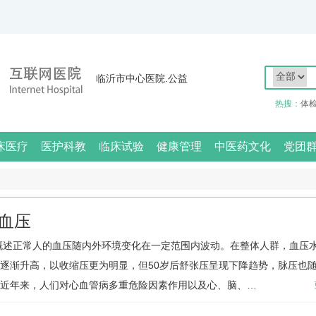
临沂市中心医院.公益
热搜：
体
床医疗
医护科教
临床试验
健康管理
中医药文化
党团
血压
概述正常人的血压随内外环境变化在一定范围内波动。在整体人群，血压
逐渐升高，以收缩压更为明显，但50岁后舒张压呈现下降趋势，脉压也
近年来，人们对心血管病多重危险因素作用以及心、脑、…