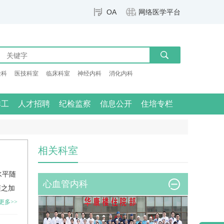
OA
网络医学平台
检科
医技科室
临床科室
神经内科
消化内科
群工
人才招聘
纪检监察
信息公开
住培专栏
相关科室
水平随
心血管内科
随之加
更多>>