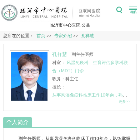
临沂市中心医院.公益
您所在的位置：
首页
>>
专家介绍
>>
孔祥慧
孔祥慧
副主任医师
科室：
风湿免疫科
生育评估多学科联
合（MDT）门诊
职务：科主任
擅长：
从事风湿免疫科临床工作10年余，熟练掌握类风湿关节炎、系统系红斑狼疮、强直性脊柱炎、干燥综合征、皮肌炎、
更多>>
个人简介
副主任医师，从事风湿免疫科临床工作10年余，熟练掌握