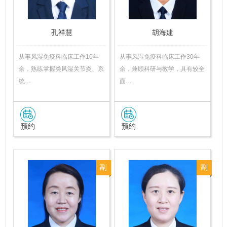
孔祥慧
胡海建
从事风湿免疫科临床工作10年
从事风湿免疫科临床工作30年
余，熟练掌握类风湿关节炎、系
余，兼顾科研与教学，具有较全
统…
面…
预约
预约
副
副
主
主
任
任
医
医