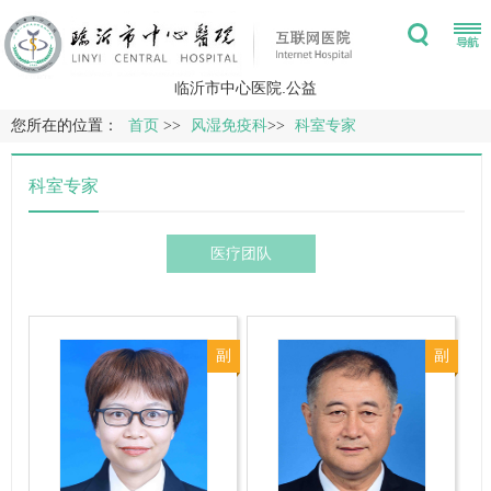
临沂市中心医院.公益
您所在的位置：
首页
>>
风湿免疫科
>>
科室专家
科室专家
医疗团队
副
副
主
主
任
任
医
医
师
师