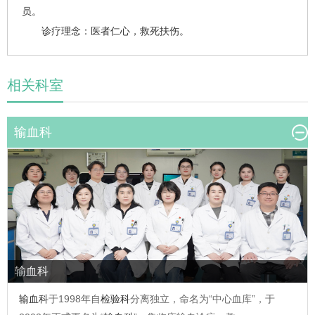
员。
诊疗理念：医者仁心，救死扶伤。
相关科室
输血科
输血科
输血科
于1998年自
检验科
分离独立，命名为“中心血库”，于