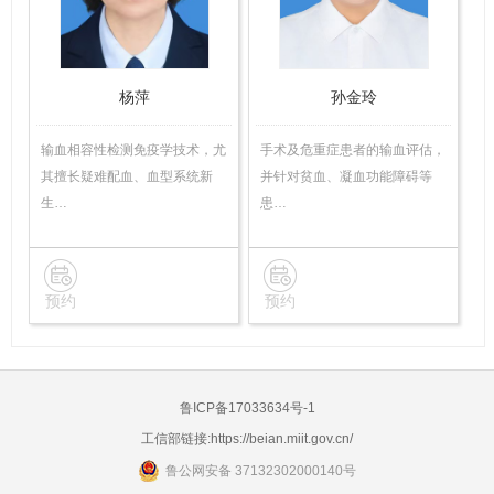
杨萍
孙金玲
输血相容性检测免疫学技术，尤
手术及危重症患者的输血评估，
其擅长疑难配血、血型系统新
并针对贫血、凝血功能障碍等
生…
患…
预约
预约
鲁ICP备17033634号-1
工信部链接:
https://beian.miit.gov.cn/
鲁公网安备 37132302000140号