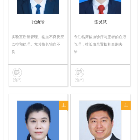
师
张焕珍
陈灵慧
实验室质量管理、输血不良反应
专注临床输血诊疗与患者的血液
监控和处理。尤其擅长输血不
管理，擅长血浆置换和血脂去
良…
除…
预约
预约
主
主
管
管
技
技
师
师