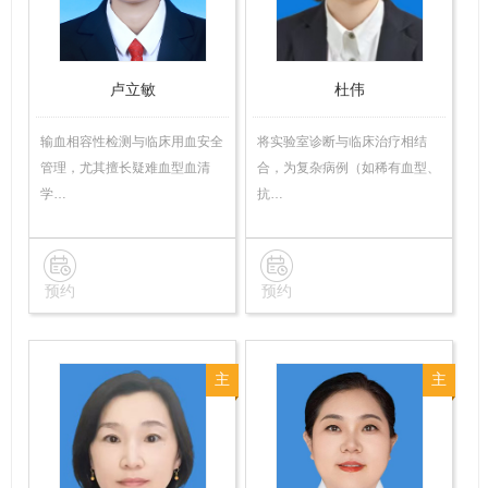
卢立敏
杜伟
输血相容性检测与临床用血安全
将实验室诊断与临床治疗相结
管理，尤其擅长疑难血型血清
合，为复杂病例（如稀有血型、
学…
抗…
预约
预约
主
主
管
治
技
医
师
师