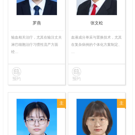
罗燕
张文松
输血相关治疗，尤其在输注丈夫
血液成分单采与置换技术，尤其
淋巴细胞治疗习惯性流产方面
在复杂病例的个体化方案制定、
经…
…
预约
预约
主
主
管
治
技
医
师
师