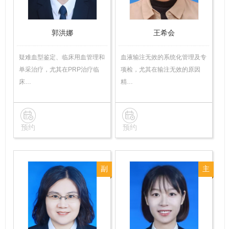
郭洪娜
王希会
疑难血型鉴定、临床用血管理和
血液输注无效的系统化管理及专
单采治疗，尤其在PRP治疗临
项检，尤其在输注无效的原因
床…
精…
预约
预约
副
主
主
治
任
医
技
师