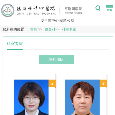
临沂市中心医院.公益
您所在的位置：
首页
>>
输血科
>>
科室专家
科室专家
医疗团队
副
副
主
主
任
任
技
技
师
师