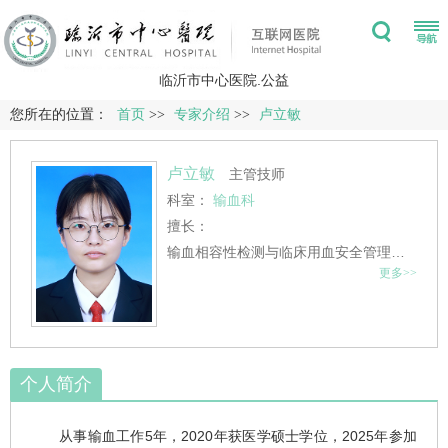
临沂市中心医院.公益
您所在的位置：
首页
>>
专家介绍
>>
卢立敏
卢立敏
主管技师
科室：
输血科
擅长：
输血相容性检测与临床用血安全管理，尤其擅长疑难血型血清学分析、复杂抗体鉴定及急危重症患者的个体化输血救治。
更多>>
个人简介
从事输血工作5年，2020年获医学硕士学位，2025年参加