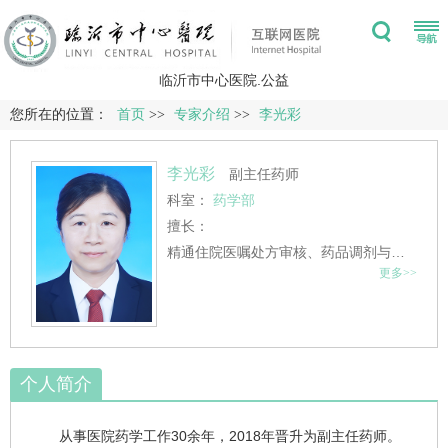
临沂市中心医院.公益
您所在的位置：
首页
>>
专家介绍
>>
李光彩
李光彩
副主任药师
科室：
药学部
擅长：
精通住院医嘱处方审核、药品调剂与质量控制，熟悉药物不良反应、指导合理用药。
更多>>
个人简介
从事医院药学工作30余年，2018年晋升为副主任药师。