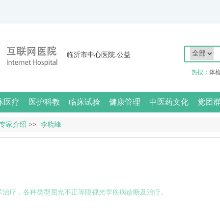
临沂市中心医院.公益
热搜：
体
床医疗
医护科教
临床试验
健康管理
中医药文化
党团
专家介绍
>>
李晓峰
术治疗，各种类型屈光不正等眼视光学疾病诊断及治疗。