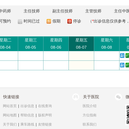
中药师
主任技师
副主任技师
主管技师
主任中
可预约
时间已过
假期
停诊
（
*
出诊信息仅供参考
星期二
星期三
星期四
星期五
星期六
08-04
08-05
08-06
08-07
08-08
0
快速链接
关于医院
网站首页
|
出诊信息
|
在线查询
医院介绍
网站地图
|
帮助信息
|
版权声明
方位指南
关于我们
|
乘车路线
|
友情链接
联系我们