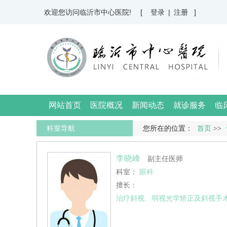
欢迎您访问临沂市中心医院!
[ 登录
|
注册 ]
网站首页
医院概况
新闻动态
就诊服务
临
科室导航
您所在的位置：
首页
>>
李晓峰
副主任医师
科室：
眼科
擅长：
治疗斜视、弱视光学矫正及斜视手