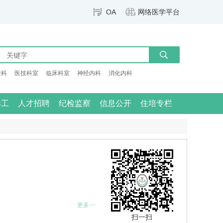
OA
网络医学平台
检科
医技科室
临床科室
神经内科
消化内科
群工
人才招聘
纪检监察
信息公开
住培专栏
更多>>
扫一扫