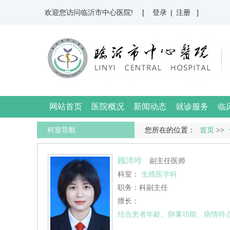
欢迎您访问临沂市中心医院!
[ 登录
|
注册 ]
网站首页
医院概况
新闻动态
就诊服务
临
科室导航
您所在的位置：
首页
>>
顾沛玲
副主任医师
科室：
生殖医学科
职务：科副主任
擅长：
结合患者年龄、卵巢功能、病情特