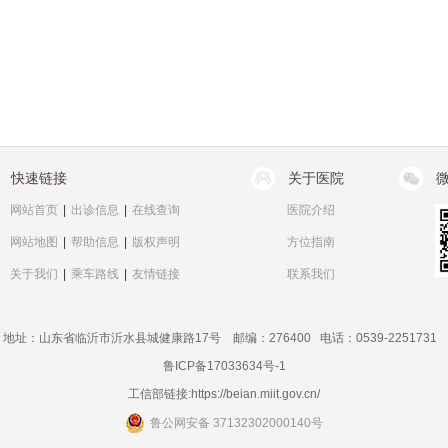
持“以患者为中心”，耐心倾听诉求、细致解读病情、全程跟踪随访，用专
快速链接
关于医院
网站首页
|
出诊信息
|
在线查询
医院介绍
网站地图
|
帮助信息
|
版权声明
方位指南
关于我们
|
乘车路线
|
友情链接
联系我们
地址：山东省临沂市沂水县城健康路17号 邮编：276400 电话：0539-2251731
鲁ICP备17033634号-1
工信部链接:
https://beian.miit.gov.cn/
鲁公网安备 37132302000140号