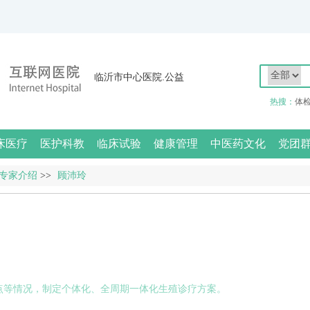
临沂市中心医院.公益
热搜：
体
床医疗
医护科教
临床试验
健康管理
中医药文化
党团
专家介绍
>>
顾沛玲
点等情况，制定个体化、全周期一体化生殖诊疗方案。