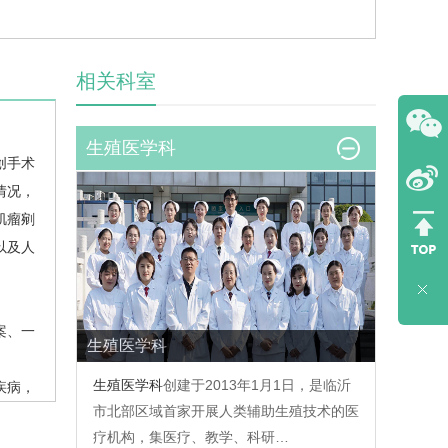
相关科室
生殖医学科
创手术
情况，
肌瘤剜
以及人
案、一
生殖医学科
生殖医学科
创建于2013年1月1日，是临沂
疾病，
市北部区域首家开展人类辅助生殖技术的医
疗机构，集医疗、教学、科研…
保障妊