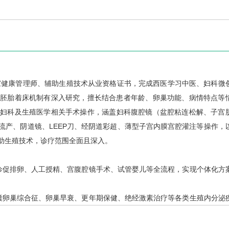
国家健康管理师、辅助生殖技术从业资格证书，完成西医学习中医、
妇科
微
、胚胎着床机制有深入研究，擅长结合患者年龄、卵巢功能、病情特点等
类
妇科
及生殖医学相关手术操作，涵盖
妇科
腹腔镜（盆腔粘连松解、子宫
流产、阴道镜、LEEP刀、经阴道彩超、薄型子宫内膜宫腔灌注等操作，
助生殖技术，诊疗范围全面且深入。
诊促排卵、人工授精、宫腹腔镜手术、试管婴儿等全流程，实现个体化方
囊卵巢综合征、卵巢早衰、更年期保健、绝经激素治疗等各类生殖内分泌
筛查，针对孕12周前患者实施精准保胎，结合病因针对性干预，最大程度