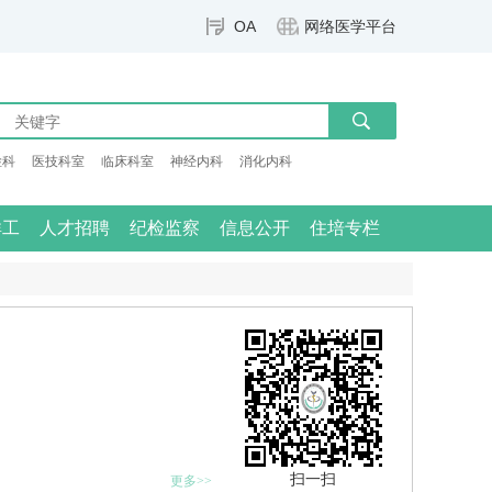
OA
网络医学平台
检科
医技科室
临床科室
神经内科
消化内科
群工
人才招聘
纪检监察
信息公开
住培专栏
扫一扫
更多>>