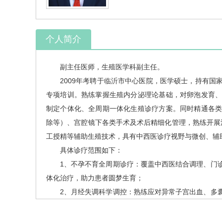
个人简介
副主任医师，
生殖医学科
副主任。
2009年考聘于临沂市中心医院，医学硕士，持有
专项培训。熟练掌握生殖内分泌理论基础，对卵泡发育
制定个体化、全周期一体化生殖诊疗方案。同时精通各
除等）、宫腔镜下各类手术及术后精细化管理，熟练开展
工授精等辅助生殖技术，具有中西医诊疗视野与微创、辅
具体诊疗范围如下：
1、不孕不育全周期诊疗：覆盖中西医结合调理、门
体化治疗，助力患者圆梦生育；
2、月经失调科学调控：熟练应对异常子宫出血、多
科学调控患者内分泌；
3、复发性流产精准干预：开展复发性流产病因分级