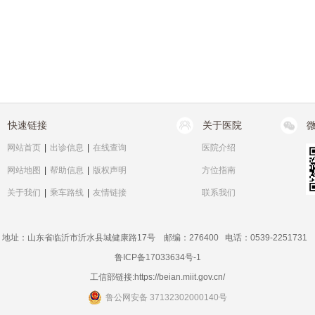
快速链接
关于医院
网站首页
|
出诊信息
|
在线查询
医院介绍
网站地图
|
帮助信息
|
版权声明
方位指南
关于我们
|
乘车路线
|
友情链接
联系我们
地址：山东省临沂市沂水县城健康路17号 邮编：276400 电话：0539-2251731
鲁ICP备17033634号-1
工信部链接:
https://beian.miit.gov.cn/
鲁公网安备 37132302000140号