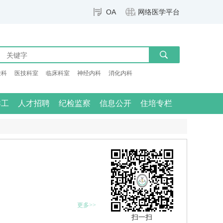
OA
网络医学平台
检科
医技科室
临床科室
神经内科
消化内科
群工
人才招聘
纪检监察
信息公开
住培专栏
更多>>
扫一扫