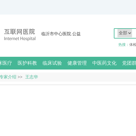
临沂市中心医院.公益
热搜：
体
床医疗
医护科教
临床试验
健康管理
中医药文化
党团
专家介绍
>>
王志华