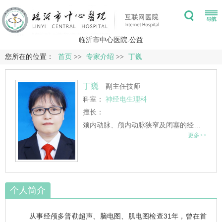
临沂市中心医院.公益
您所在的位置：
首页
>>
专家介绍
>>
丁巍
丁巍
副主任技师
科室：
神经电生理科
擅长：
颈内动脉、颅内动脉狭窄及闭塞的经颅多普勒超声检查与诊断；颅内感染、癫痫等发作性疾病的脑电图检查与诊断；前角细胞病变、神经根、神经丛、周围神经、单神经病变、肌源性疾病及神经肌肉接头病变的肌电图检查诊断及脑干听觉诱发电位、视觉诱发电位及体感诱发电位的检查诊断。
更多>>
个人简介
从事经颅多普勒超声、脑电图、肌电图检查31年，曾在首