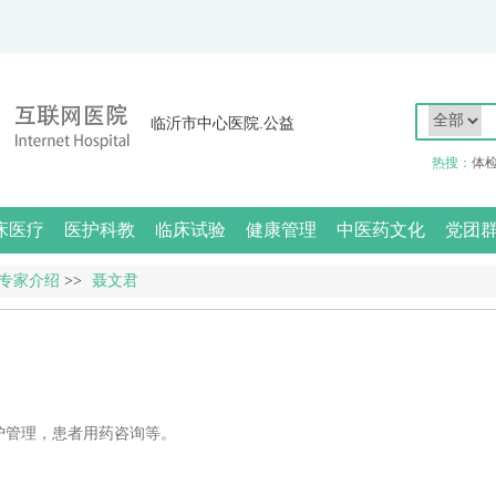
临沂市中心医院.公益
热搜：
体
床医疗
医护科教
临床试验
健康管理
中医药文化
党团
专家介绍
>>
聂文君
护管理，患者用药咨询等。