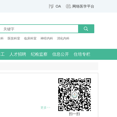
OA
网络医学平台
检科
医技科室
临床科室
神经内科
消化内科
群工
人才招聘
纪检监察
信息公开
住培专栏
更多>>
扫一扫