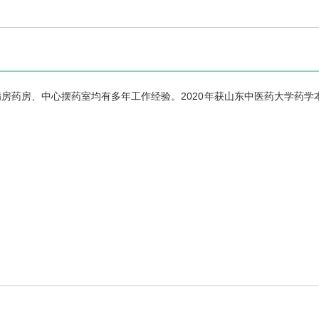
病房药房、中心摆药室均有多年工作经验。2020年获山东中医药大学药学