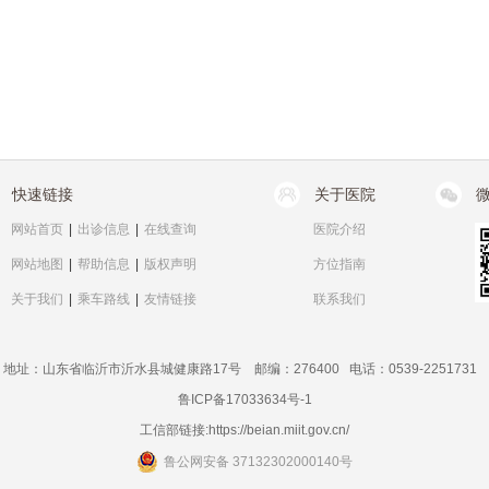
快速链接
关于医院
网站首页
|
出诊信息
|
在线查询
医院介绍
网站地图
|
帮助信息
|
版权声明
方位指南
关于我们
|
乘车路线
|
友情链接
联系我们
地址：山东省临沂市沂水县城健康路17号 邮编：276400 电话：0539-2251731
鲁ICP备17033634号-1
工信部链接:
https://beian.miit.gov.cn/
鲁公网安备 37132302000140号