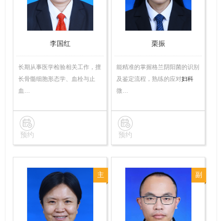
师
李国红
栗振
长期从事医学检验相关工作，擅
能精准的掌握格兰阴阳菌的识别
长骨髓细胞形态学、血栓与止
及鉴定流程，熟练的应对
妇科
血…
微…
预约
预约
主
副
任
主
技
任
师
技