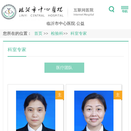
临沂市中心医院.公益
您所在的位置：
首页
>>
检验科
>>
科室专家
科室专家
医疗团队
主
主
任
任
技
技
师
师