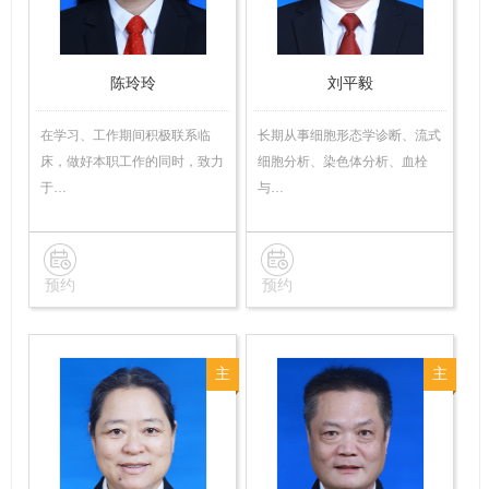
师
陈玲玲
刘平毅
在学习、工作期间积极联系临
长期从事细胞形态学诊断、流式
床，做好本职工作的同时，致力
细胞分析、染色体分析、血栓
于…
与…
预约
预约
主
主
任
任
技
技
师
师