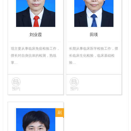
师
技
师
刘业霞
田瑛
现主要从事临床免疫检验工作，
长期从事临床医学检验工作，擅
擅长对自身抗体的检测，熟练
长临床生化检验，临床基础检
掌…
验…
预约
预约
副
主
任