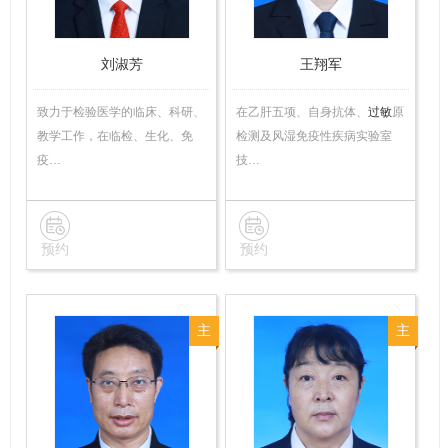
刘淑芳
王翔军
致力于检验医学的临床、科研、
在乙肝五项、自身抗体、
过敏
原
教学工作，在临检、生化、免
检测及风湿免疫性疾病实验室
疫…
技…
预约
预约
主
主
任
任
技
技
师
师