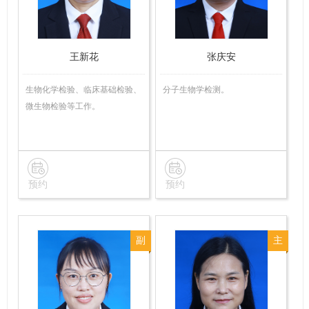
王新花
张庆安
生物化学检验、临床基础检验、
分子生物学检测。
微生物检验等工作。
预约
预约
副
主
主
任
任
技
技
师