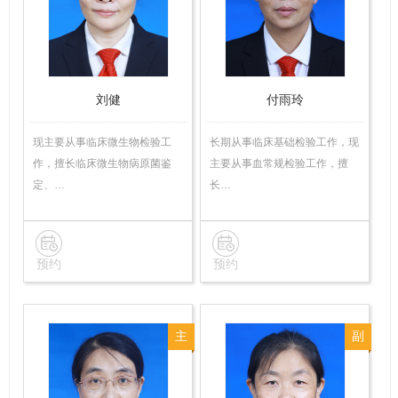
师
技
师
刘健
付雨玲
现主要从事临床微生物检验工
长期从事临床基础检验工作，现
作，擅长临床微生物病原菌鉴
主要从事血常规检验工作，擅
定、…
长…
预约
预约
主
副
任
主
技
任