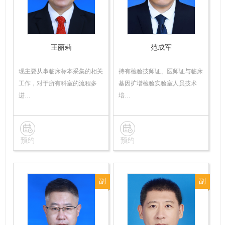
师
王丽莉
范成军
现主要从事临床标本采集的相关
持有检验技师证、医师证与临床
工作，对于所有科室的流程多
基因扩增检验实验室人员技术
进…
培…
预约
预约
副
副
主
主
任
任