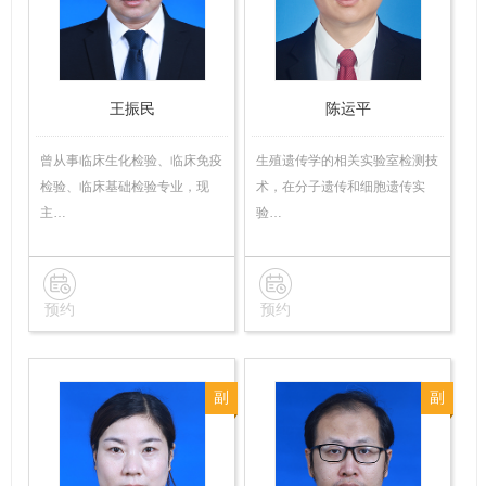
技
技
师
师
王振民
陈运平
曾从事临床生化检验、临床免疫
生殖遗传学的相关实验室检测技
检验、临床基础检验专业，现
术，在分子遗传和细胞遗传实
主…
验…
预约
预约
副
副
主
主
任
任