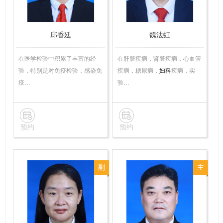
邱香廷
魏法虹
在医学检验中积累了丰富的经
在肝脏疾病，肾脏疾病，心血管
验，特别是对免疫检验，感染免
疾病，糖尿病，
妇科
疾病，实
疫…
验…
预约
预约
副
主
主
任
任
技
技
师