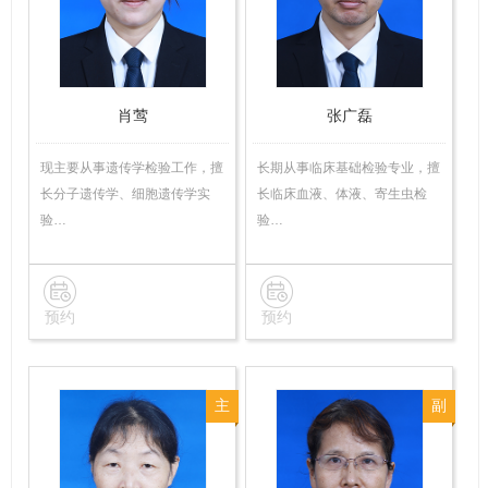
技
技
师
师
肖莺
张广磊
现主要从事遗传学检验工作，擅
长期从事临床基础检验专业，擅
长分子遗传学、细胞遗传学实
长临床血液、体液、寄生虫检
验…
验…
预约
预约
主
副
任
主
技
任