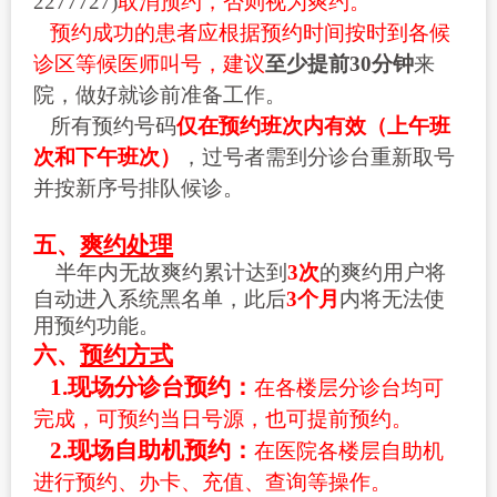
2277727)
取消预约，否则视为爽约。
预约成功的患者应根据预约时间按时到各候
诊区等候医师叫号，建议
至少提前
30分钟
来
院，做好就诊前准备工作。
所有预约号码
仅在预约班次内有效（上午班
次和下午班次）
，过号者需到分诊台重新取号
并按新序号排队候诊。
五
、
爽约处理
半年内无故爽约累计达到
3
次
的爽约用户将
自动进入系统黑名单，此后
3
个月
内将无法使
用预约功能。
六、
预约方式
1.
现场分诊台预约：
在各楼层分诊台均可
完成，可预约当日号源，也可提前预约。
2.现场自助机预约：
在医院各楼层自助机
进行预约、办卡、充值、查询等操作。