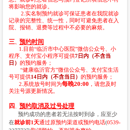
将影响您的就诊。
2.实名制预约就诊可保证患者在我院就诊
记录的完整性、统一性，同时可避免患者在入
院、报销、退费等过程中不必要的麻烦。
三
预约时间
、
1.目前“临沂市中心医院”微信公众号、小
程序、支付宝小程序可提供
7
日内
（
不含当
日
）
的预约服务；
“健康临沂官方”微信公众号、支付宝生活
号可提供
14日内（不
含当日）
的预约服务；
每晚20:00
2.系统放号时间为
，请您及时
关注号源更新情况。
四
预约取消及过号处理
、
预约成功的患者若无法按时到诊，应至少
在
就诊前
1天
通过原预约渠道或预约电话
(
0539-