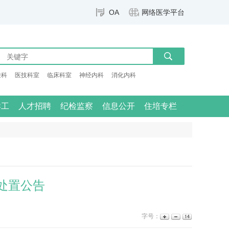
OA
网络医学平台
检科
医技科室
临床科室
神经内科
消化内科
群工
人才招聘
纪检监察
信息公开
住培专栏
处置公告
字号：