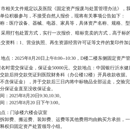
、市相关文件规定以及医院《固定资产报废与处置管理办法》，
单位积极参与，不接受自然人报价，现将有关事项公告如下：
称：医疗设备、器械、电器、家具等，具体资产名称、规格、型
：采用打包处置方式，实行一次报价、暗标竞卖的方式，高于标
提交资料：
1、营业执照、再生资源经营许可证等文件的复印件加
、地点：
2025年8月20日上午8:00--10:30，D楼二楼东侧固定
报名时需交保证金，保证金
50000元。交款地点：中国银行沂
43628。交款后持交款凭证到医院财务科（办公楼12楼）开具收款
不含保证金），并于交款后三日内将中标物品全部运走，交验完
分保证金直至没收保证金。
间：
2025年8月20日9:30,10:30。
间：
2025年8月20 日下午3:00。
地点：门诊楼六楼会议室
拆卸费、搬运费、装卸费、运费等其他费用均由购买方承担，一
释权归固定资产处置领导小组。