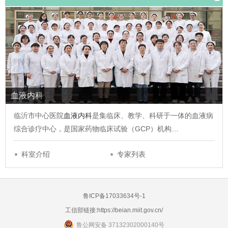
血液内科
临沂市中心医院
血液内科
是集临床、教学、科研于一体的血液病
综合诊疗中心，是国家药物临床试验（GCP）机构…
科室介绍
专家列表
鲁ICP备17033634号-1
工信部链接:
https://beian.miit.gov.cn/
鲁公网安备 37132302000140号