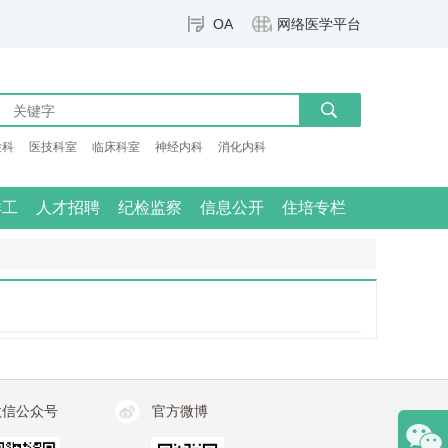
OA
网络医学平台
检科
医技科室
临床科室
神经内科
消化内科
群工
人才招聘
纪检监察
信息公开
住培专栏
微信公众号
官方微博