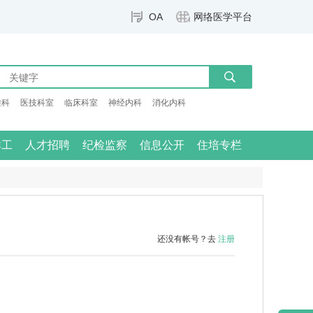
OA
网络医学平台
检科
医技科室
临床科室
神经内科
消化内科
群工
人才招聘
纪检监察
信息公开
住培专栏
还没有帐号？去
注册